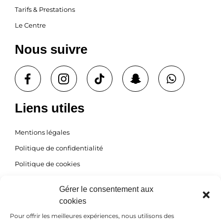
Tarifs & Prestations
Le Centre
Nous suivre
T
S
W
i
n
h
k
a
a
t
p
t
Liens utiles
o
c
s
k
h
a
Mentions légales
a
p
t
p
Politique de confidentialité
-
Politique de cookies
g
h
Prendre rendez-vous
o
Gérer le consentement aux
s
cookies
t
Mail: bodysunclinic@gmail.com
Pour offrir les meilleures expériences, nous utilisons des